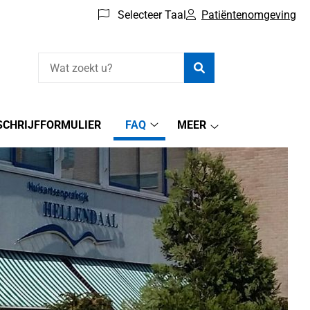
Selecteer Taal
Patiëntenomgeving
Zoeken
SCHRIJFFORMULIER
FAQ
MEER
FAQ
Meer
submenu
aal
submenu
nu