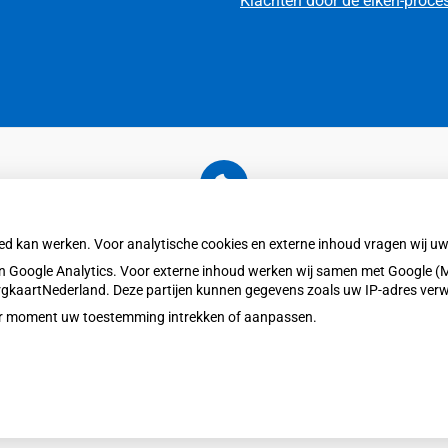
Klachten door de eiken-proce
U heeft geen toestemming gegeven voor
externe inhoud
die nodig is om dit te zien.
oed kan werken. Voor analytische cookies en externe inhoud vragen wij 
Cookie-instellingen wijzigen
 Google Analytics. Voor externe inhoud werken wij samen met Google (M
ZorgkaartNederland. Deze partijen kunnen gegevens zoals uw IP-adres ver
eder moment uw toestemming intrekken of aanpassen.
Privacy v