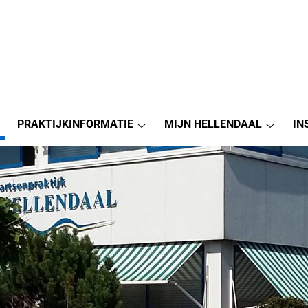
PRAKTIJKINFORMATIE
MIJN HELLENDAAL
IN
raktijknieuws
Praktijkinformatie
Mijn
ubmenu
submenu
Hellend
subme