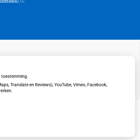
ssierups?
uw toestemming.
aps, Translate en Reviews), YouTube, Vimeo, Facebook,
werken.
erklaring
|
Cookie-instellingen
|
Voorwaarden