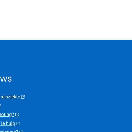
uws
 reisziekte
roting?
 je hulp