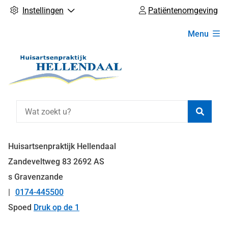
Instellingen
Patiëntenomgeving
Hoofdmenu
Menu
Zoeke
Huisartsenpraktijk Hellendaal
Zandeveltweg
83
2692 AS
s Gravenzande
0174-445500
Tel:
Spoed
Druk op de 1