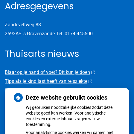
Adresgegevens
Zandeveltweg 83
2692AS 's-Gravenzande
Tel: 0174-445500
Thuisarts nieuws
Blaar op je hand of voet? Dit kun je doen
Tips als je kind last heeft van reisziekte
Sterke zon op je huid: let op
Deze website gebruikt cookies
Denk je na over een borstvergroting?
Wij gebruiken noodzakelijke cookies zodat deze
Twijfel over gender? Hier vind je hulp
website goed kan werken. Voor analytische
cookies en externe inhoud vragen wij uw
toestemming.
Voor analytische cookies werken wij samen met